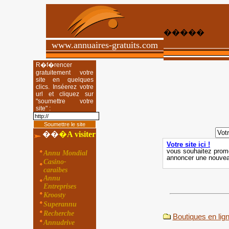
�����
www.annuaires-gratuits.com
R�f�rencer
gratuitement votre
site en quelques
clics. Inséerez votre
url et cliquez sur
"soumettre votre
site" :
��
�
A visiter
Annu Mondial
Casino-
caraibes
Annu
Entreprises
Kroosty
Superannu
Recherche
Boutiques en lig
Annudrive