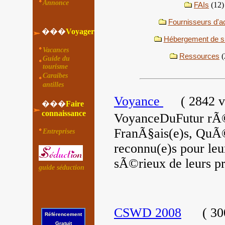
Annonce
FAIs
(12)
Fournisseurs d'a
���
Voyager
Hébergement de si
Vacances
Ressources
(
Guide du
tourisme
Caraibes
antilles
Voyance
(
2842 v
���
Faire
connaissance
VoyanceDuFutur rÃ©u
FranÃ§ais(e)s, QuÃ
Entreprises
reconnu(e)s pour leu
sÃ©rieux de leurs p
guide séduction
CSWD 2008
(
300
Référencement
Gratuit