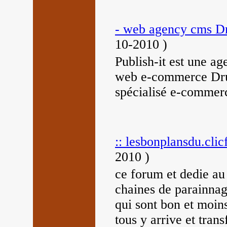
- web agency cms Dr
10-2010
)
Publish-it est une a
web e-commerce Dru
spécialisé e-commerc
:: lesbonplansdu.cli
2010
)
ce forum et dedie au
chaines de parainnage
qui sont bon et moin
tous y arrive et trans