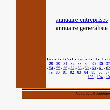
annuaire entreprises
annuaire generaliste 
1 -
2
-
3
-
4
-
5
-
6
-
7
-
8
-
9
-
10
-
11
-
1
-
29
-
30
-
31
-
32
-
33
-
34
-
35
-
36
-
37
-
54
-
55
-
56
-
57
-
58
-
59
-
60
-
61
-
62
-
79
-
80
-
81
-
82
-
83
-
84
-
85
-
86
-
87
103
-
104
-
10
Copyright © Annuaires