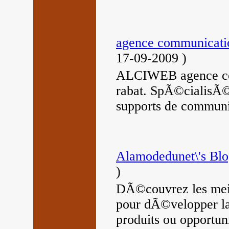
agence communicati
17-09-2009
)
ALCIWEB agence co
rabat. SpÃ©cialisÃ©
supports de communi
Alamodedunet\'s Bl
)
DÃ©couvrez les meil
pour dÃ©velopper la 
produits ou opportun