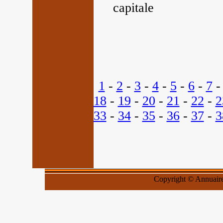
capitale
1
-
2
-
3
-
4
-
5
-
6
-
7
18
-
19
-
20
-
21
-
22
-
2
33
-
34
-
35
-
36
-
37
-
3
Copyright © Annuaires