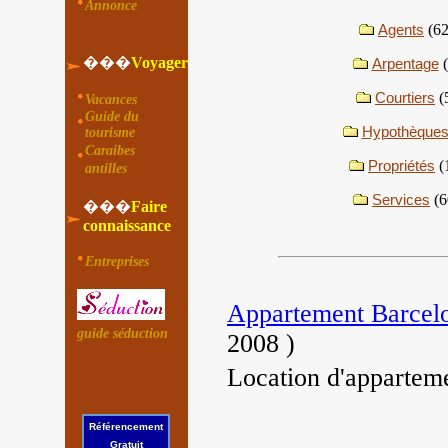
Annonce
Agents
(62
���
Voyager
Arpentage
Courtiers
(
Vacances
Guide du
Hypothèque
tourisme
Caraibes
Propriétés
(
antilles
Services
(6
���
Faire
connaissance
Entreprises
Appartement Barcel
guide séduction
2008
)
Location d'appartem
Référencement
Gratuit