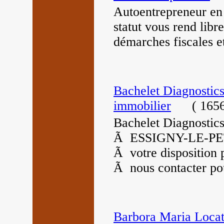
Autoentrepreneur en 
statut vous rend libr
démarches fiscales et
Bachelet Diagnostic
immobilier
(
1656
Bachelet Diagnostic
Ã ESSIGNY-LE-PETI
Ã votre disposition 
Ã nous contacter pou
Barbora Maria Locati