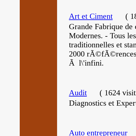
Art et Ciment
(
18
Grande Fabrique de c
Modernes. - Tous les
traditionnelles et st
2000 rÃ©fÃ©rences 
Ã l\'infini.
Audit
(
1624 visi
Diagnostics et Exper
Auto entrepreneur