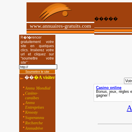
�����
www.annuaires-gratuits.com
R�f�rencer
gratuitement votre
site en quelques
clics. Inséerez votre
url et cliquez sur
"soumettre votre
site" :
��
�
A visiter
Annu Mondial
Casino-
caraibes
Annu
A
Entreprises
Kroosty
Superannu
Recherche
Annudrive