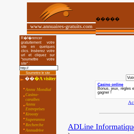
�����
www.annuaires-gratuits.com
R�f�rencer
gratuitement votre
site en quelques
clics. Inséerez votre
url et cliquez sur
"soumettre votre
site" :
��
�
A visiter
Annu Mondial
Casino-
caraibes
Ac
Annu
Entreprises
Kroosty
Superannu
ADLine Informatiqu
Recherche
Annudrive